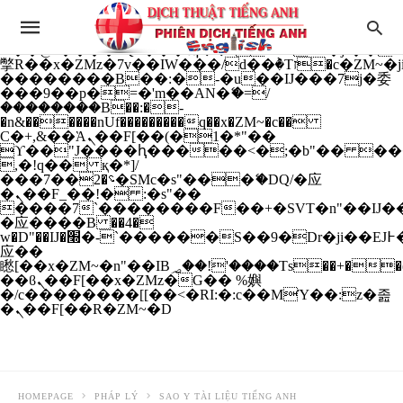
b�>j��)΄��!P�����ԫ��&���;�"k��B�
��������p�SVT�(w��ę��!j����
��x�;�-
m��@J����nQ+���պ��כ��7�Ma�jf��J��ͱ4j���Ѳ�
撆R��x�ZMz�7v��IW���/d��ٞ�Тז�c�ZM~�ji�� ߒ��sQz�����Ԡ��DW��3�De�n"��M�+/
��������B��:�-�u��IJ���7j�委
���9��p�=�'m��AN�ޭ�=/
��������B��:�-
�n&������nUf���������q��x�ZM~�
c��
Ϲ�+,&��Ὰܢ��F[��(�1�*"��
ϒ��"J����ԧ�����<�;�b"�� ���"j���
,�!q�� қ�*]/
���؝�2��7�SMc�s"���ޭ�DQ/�应
�ܢ��F_��!� :�s"��
����7`��������F��+�SVT�n"��IJ��
�应����B ��4�
w�D"��IJ�׭�-`������S��9�Dr�ji��EJ߅��gJ�
应��
矁[��x�ZM~�n"��IB؃��!'����Тѕ��+��(m��IK�ʭ�/|
��ϐܢ��F[��x�ZMz�G�� %嬩
�/c��������[[��<�RI:�:c��MΎ��:z�졾
�ܢ��F[��R�ZM~�D
HOMEPAGE
PHÁP LÝ
SAO Y TÀI LIỆU TIẾNG ANH