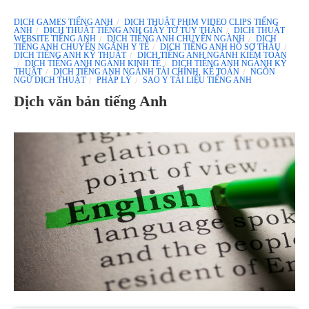
DỊCH GAMES TIẾNG ANH
DỊCH THUẬT PHIM VIDEO CLIPS TIẾNG
ANH
DỊCH THUẬT TIẾNG ANH GIẤY TỜ TÙY THÂN
DỊCH THUẬT
WEBSITE TIẾNG ANH
DỊCH TIẾNG ANH CHUYÊN NGÀNH
DỊCH
TIẾNG ANH CHUYÊN NGÀNH Y TẾ
DỊCH TIẾNG ANH HỒ SƠ THẦU
DỊCH TIẾNG ANH KỸ THUẬT
DỊCH TIẾNG ANH NGÀNH KIỂM TOÁN
DỊCH TIẾNG ANH NGÀNH KINH TẾ
DỊCH TIẾNG ANH NGÀNH KỸ
THUẬT
DỊCH TIẾNG ANH NGÀNH TÀI CHÍNH, KẾ TOÁN
NGÔN
NGỮ DỊCH THUẬT
PHÁP LÝ
SAO Y TÀI LIỆU TIẾNG ANH
Dịch văn bản tiếng Anh