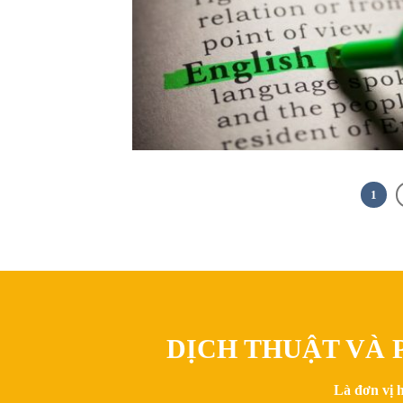
1
DỊCH THUẬT VÀ P
Là đơn vị 