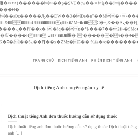
����nUf���������q��x�ZM~�
c�� Ϲ�+,&��Ὰܢ��F[��(�1�*"��
��!� :�s"��
������S��9�Dr�ji��EJ߅��gJ�应��
TRANG CHỦ
DỊCH TIẾNG ANH
PHIÊN DỊCH TIẾNG ANH
Dịch tiếng Anh chuyên ngành y tế
Dịch thuật tiếng Anh đơn thuốc hướng dẫn sử dụng thuốc
Dịch thuật tiếng anh đơn thuốc hướng dẫn sử dụng thuốc Dịch thuật tiếng
anh [...]