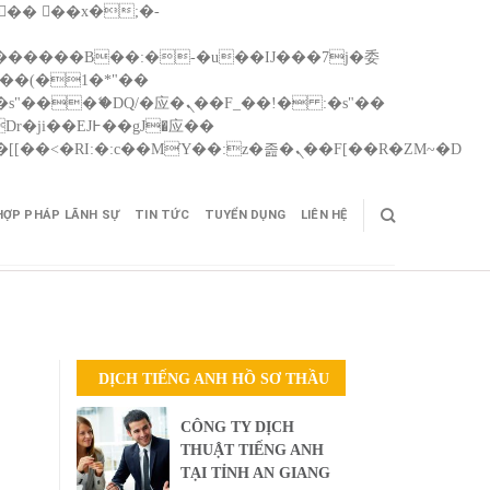
Skip
矁[��x�ZM~�n"��IB؃��!'����Тѕ��+��(m��IK�ʭ�/|��ϐܢ��F[��x�ZMz�G�� %嬩�/c��������[[��<�RI:�:c��MΎ��:z�졾�ܢ��F[��R�ZM~�D
to
cont
HỢP PHÁP LÃNH SỰ
TIN TỨC
TUYỂN DỤNG
LIÊN HỆ
DỊCH TIẾNG ANH HỒ SƠ THẦU
CÔNG TY DỊCH
THUẬT TIẾNG ANH
TẠI TỈNH AN GIANG