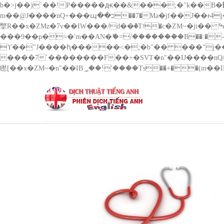
b�>j��)΄��!P�����ԫ��&���;�"k��B�޶�}��������p�SVT�(w��ę��!j������ ��x�;�-
m��@J����nQ+���պ��כ��7�Ma�jf��J��ͱ4j���Ѳ�
撆R��x�ZMz�7v��IW���/d��ٞ�Тז�c�ZM~�ji�� ߒ��sQz�����Ԡ��DW��3�De�n"��M�+/��������B��:�-�u��IJ���7j�委
���9��p�=�'m��AN�ޭ�=/��������B��:�-�n&��
ϒ��"J����ԧ�����<�;�b"�� ���"j�����ܢ��F[��x� ,�!q�� қ�*]/���؝�2��7�SMc�s"���ޭ�DQ/�应�ܢ��F_
����7`��������F��+�SVT�n"��IJ����nQ/�应����B ��4� w�D"��IJ�׭�-`