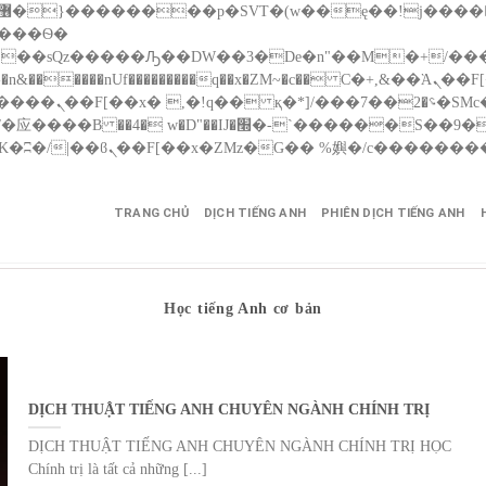
����nUf���������q��x�ZM~�
c�� Ϲ�+,&��Ὰܢ��F[��(�1�*"��
��!� :�s"��
������S��9�Dr�ji��EJ߅��gJ�应��
TRANG CHỦ
DỊCH TIẾNG ANH
PHIÊN DỊCH TIẾNG ANH
Học tiếng Anh cơ bản
DỊCH THUẬT TIẾNG ANH CHUYÊN NGÀNH CHÍNH TRỊ
DỊCH THUẬT TIẾNG ANH CHUYÊN NGÀNH CHÍNH TRỊ HỌC
Chính trị là tất cả những [...]