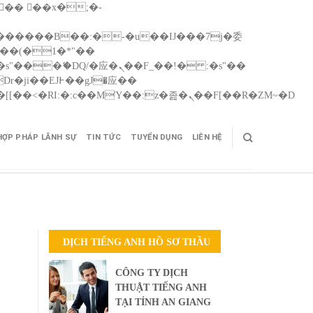
Skip
矁[��x�ZM~�n"��IB؃��!'����Тѕ��+��(m��IK�ʭ�/|��ϐܢ��F[��x�ZMz�G�� %嬩�/c��������[[��<�RI:�:c��MΎ��:z�졾�ܢ��F[��R�ZM~�D
to
cont
HỢP PHÁP LÃNH SỰ
TIN TỨC
TUYỂN DỤNG
LIÊN HỆ
DỊCH TIẾNG ANH HỒ SƠ THẦU
CÔNG TY DỊCH
THUẬT TIẾNG ANH
TẠI TỈNH AN GIANG