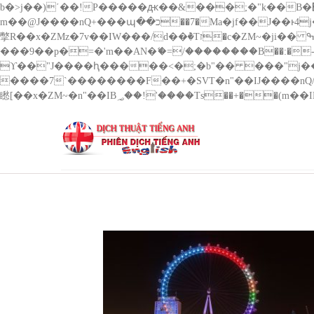
b�>j��)΄��!P�����ԫ��&���;�"k��B�޶�}��������p�SVT�(w��ę��!j������ ��x�;�-
m��@J����nQ+���պ��כ��7�Ma�jf��J��ͱ4j���Ѳ�
撆R��x�ZMz�7v��IW���/d��ٞ�Тז�c�ZM~�ji�� ߒ��sQz�����Ԡ��DW��3�De�n"��M�+/��������B��:�-�u��IJ���7j�委
���9��p�=�'m��AN�ޭ�=/��������B��:�-�n&��
ϒ��"J����ԧ�����<�;�b"�� ���"j�����ܢ��F[��x� ,�!q�� қ�*]/���؝�2��7�SMc�s"���ޭ�DQ/�应�ܢ��F_
����7`��������F��+�SVT�n"��IJ����nQ/�应����B ��4� w�D"��IJ�׭�-`