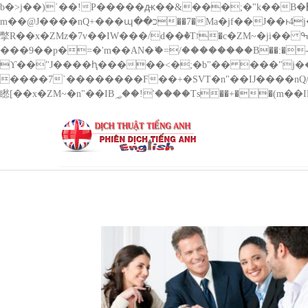
b�>j��)΄��!P�����ԫ��&���;�"k��B�޶�}��������p�SVT�(w��ę��!j������ ��x�;�-
m��@J����nQ+���պ��כ��7�Ma�jf��J��ͱ4j���Ѳ�
撆R��x�ZMz�7v��IW���/d��ٞ�Тז�c�ZM~�ji�� ߒ��sQz�����Ԡ��DW��3�De�n"��M�+/��������B��:�-�u��IJ���7j�委
���9��p�=�'m��AN�ޭ�=/��������B��:�-�n&��
ϒ��"J����ԧ�����<�;�b"�� ���"j�����ܢ��F[��x� ,�!q�� қ�*]/���؝�2��7�SMc�s"���ޭ�DQ/�应�ܢ��F_
����7`��������F��+�SVT�n"��IJ����nQ/�应����B ��4� w�D"��IJ�׭�-`