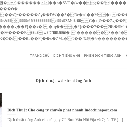
����nUf���������q��x�ZM~�
c�� Ϲ�+,&��Ὰܢ��F[��(�1�*"��
��!� :�s"��
������S��9�Dr�ji��EJ߅��gJ�应��
TRANG CHỦ
DỊCH TIẾNG ANH
PHIÊN DỊCH TIẾNG ANH
Dịch thuật website tiếng Anh
Dịch Thuật Cho công ty chuyển phát nhanh Indochinapost.com
Dịch thuật tiếng Anh cho công ty CP Bưu Vận Nội Địa và Quốc Tế [...]