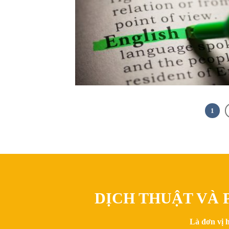
1
DỊCH THUẬT VÀ P
Là đơn vị 