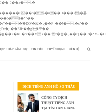
Skip
矁[��x�ZM~�n"��IB؃��!'����Тѕ��+��(m��IK�ʭ�/|��ϐܢ��F[��x�ZMz�G�� %嬩�/c��������[[��<�RI:�:c��MΎ��:z�졾�ܢ��F[��R�ZM~�D
to
cont
HỢP PHÁP LÃNH SỰ
TIN TỨC
TUYỂN DỤNG
LIÊN HỆ
DỊCH TIẾNG ANH HỒ SƠ THẦU
CÔNG TY DỊCH
THUẬT TIẾNG ANH
TẠI TỈNH AN GIANG