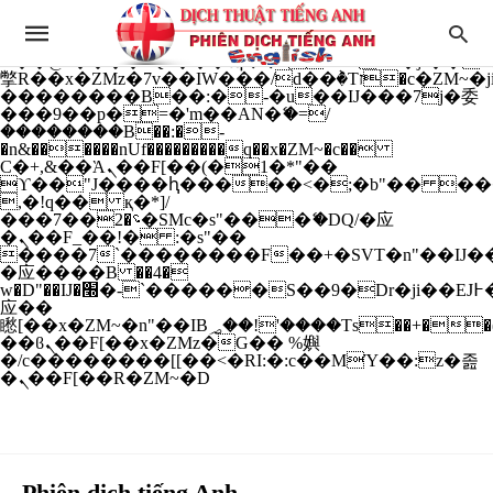
b�>j��)΄��!P�����ԫ��&���;�"k��B�
��������p�SVT�(w��ę��!j����
��x�;�-
m��@J����nQ+���պ��כ��7�Ma�jf��J��ͱ4j���Ѳ�
撆R��x�ZMz�7v��IW���/d��ٞ�Тז�c�ZM~�ji�� ߒ��sQz�����Ԡ��DW��3�De�n"��M�+/
��������B��:�-�u��IJ���7j�委
���9��p�=�'m��AN�ޭ�=/
��������B��:�-
�n&������nUf���������q��x�ZM~�
c��
Ϲ�+,&��Ὰܢ��F[��(�1�*"��
ϒ��"J����ԧ�����<�;�b"�� ���"j���
,�!q�� қ�*]/
���؝�2��7�SMc�s"���ޭ�DQ/�应
�ܢ��F_��!� :�s"��
����7`��������F��+�SVT�n"��IJ��
�应����B ��4�
w�D"��IJ�׭�-`������S��9�Dr�ji��EJ߅��gJ�
应��
矁[��x�ZM~�n"��IB؃��!'����Тѕ��+��(m��IK�ʭ�/|
��ϐܢ��F[��x�ZMz�G�� %嬩
�/c��������[[��<�RI:�:c��MΎ��:z�졾
�ܢ��F[��R�ZM~�D
Phiên dịch tiếng Anh