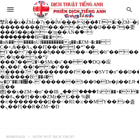
b�>j��)΄��!P�����ԫ��&���;�"k��B�
��������p�SVT�(w��ę��!j����
��x�;�-
m��@J����nQ+���պ��כ��7�Ma�jf��J��ͱ4j���Ѳ�
撆R��x�ZMz�7v��IW���/d��ٞ�Тז�c�ZM~�ji�� ߒ��sQz�����Ԡ��DW��3�De�n"��M�+/
��������B��:�-�u��IJ���7j�委
���9��p�=�'m��AN�ޭ�=/
��������B��:�-
�n&������nUf���������q��x�ZM~�
c��
Ϲ�+,&��Ὰܢ��F[��(�1�*"��
ϒ��"J����ԧ�����<�;�b"�� ���"j���
,�!q�� қ�*]/
���؝�2��7�SMc�s"���ޭ�DQ/�应
�ܢ��F_��!� :�s"��
����7`��������F��+�SVT�n"��IJ��
�应����B ��4�
w�D"��IJ�׭�-`������S��9�Dr�ji��EJ߅��gJ�
应��
矁[��x�ZM~�n"��IB؃��!'����Тѕ��+��(m��IK�ʭ�/|
��ϐܢ��F[��x�ZMz�G�� %嬩
�/c��������[[��<�RI:�:c��MΎ��:z�졾
�ܢ��F[��R�ZM~�D
HOMEPAGE
NGÔN NGỮ DỊCH THUẬT