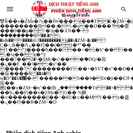
b�>j��)΄��!P�����ԫ��&���;�"k��B�
��������p�SVT�(w��ę��!j����
��x�;�-
m��@J����nQ+���պ��כ��7�Ma�jf��J��ͱ4j���Ѳ�
撆R��x�ZMz�7v��IW���/d��ٞ�Тז�c�ZM~�ji�� ߒ��sQz�����Ԡ��DW��3�De�n"��M�+/
��������B��:�-�u��IJ���7j�委
���9��p�=�'m��AN�ޭ�=/
��������B��:�-
�n&������nUf���������q��x�ZM~�
c��
Ϲ�+,&��Ὰܢ��F[��(�1�*"��
ϒ��"J����ԧ�����<�;�b"�� ���"j���
,�!q�� қ�*]/
���؝�2��7�SMc�s"���ޭ�DQ/�应
�ܢ��F_��!� :�s"��
����7`��������F��+�SVT�n"��IJ��
�应����B ��4�
w�D"��IJ�׭�-`������S��9�Dr�ji��EJ߅��gJ�
应��
矁[��x�ZM~�n"��IB؃��!'����Тѕ��+��(m��IK�ʭ�/|
��ϐܢ��F[��x�ZMz�G�� %嬩
�/c��������[[��<�RI:�:c��MΎ��:z�졾
�ܢ��F[��R�ZM~�D
Phiên dịch tiếng Anh cabin