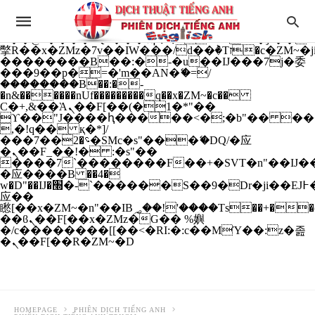
b�>j��)΄��!P�����ԫ��&���;�"k��B�
��������p�SVT�(w��ę��!j����
��x�;�-
m��@J����nQ+���պ��כ��7�Ma�jf��J��ͱ4j���Ѳ�
撆R��x�ZMz�7v��IW���/d��ٞ�Тז�c�ZM~�ji�� ߒ��sQz�����Ԡ��DW��3�De�n"��M�+/
��������B��:�-�u��IJ���7j�委
���9��p�=�'m��AN�ޭ�=/
��������B��:�-
�n&������nUf���������q��x�ZM~�
c��
Ϲ�+,&��Ὰܢ��F[��(�1�*"��
ϒ��"J����ԧ�����<�;�b"�� ���"j���
,�!q�� қ�*]/
���؝�2��7�SMc�s"���ޭ�DQ/�应
�ܢ��F_��!� :�s"��
����7`��������F��+�SVT�n"��IJ��
�应����B ��4�
w�D"��IJ�׭�-`������S��9�Dr�ji��EJ߅��gJ�
应��
矁[��x�ZM~�n"��IB؃��!'����Тѕ��+��(m��IK�ʭ�/|
��ϐܢ��F[��x�ZMz�G�� %嬩
�/c��������[[��<�RI:�:c��MΎ��:z�졾
�ܢ��F[��R�ZM~�D
HOMEPAGE
PHIÊN DỊCH TIẾNG ANH