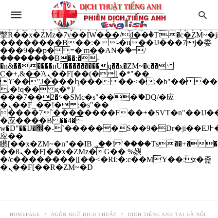
b�>j��)΄��!P�����ԫ��&���;�"k��B�
��������p�SVT�(w��ę��!j����
��x�;�-
m��@J����nQ+���պ��כ��7�Ma�jf��J��ͱ4j���Ѳ�
撆R��x�ZMz�7v��IW���/d��ٞ�Тז�c�ZM~�ji�� ߒ��sQz�����Ԡ��DW��3�De�n"��M�+/
��������B��:�-�u��IJ���7j�委
���9��p�=�'m��AN�ޭ�=/
��������B��:�-
�n&������nUf���������q��x�ZM~�
c��
Ϲ�+,&��Ὰܢ��F[��(�1�*"��
ϒ��"J����ԧ�����<�;�b"�� ���"j���
,�!q�� қ�*]/
���؝�2��7�SMc�s"���ޭ�DQ/�应
�ܢ��F_��!� :�s"��
����7`��������F��+�SVT�n"��IJ��
�应����B ��4�
w�D"��IJ�׭�-`������S��9�Dr�ji��EJ߅��gJ�
应��
矁[��x�ZM~�n"��IB؃��!'����Тѕ��+��(m��IK�ʭ�/|
��ϐܢ��F[��x�ZMz�G�� %嬩
�/c��������[[��<�RI:�:c��MΎ��:z�졾
�ܢ��F[��R�ZM~�D
HOMEPAGE
NGÔN NGỮ DỊCH THUẬT
DỊCH TIẾNG ANH TẠI HÀ NỘI