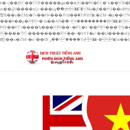
b�>j��)΄��!P�����ԫ��&���;�"k��B�޶�}��������p�SVT�(w��ę��!j������ ��x�;�-
m��@J����nQ+���պ��כ��7�Ma�jf��J��ͱ4j���Ѳ�
撆R��x�ZMz�7v��IW���/d��ٞ�Тז�c�ZM~�ji�� ߒ��sQz�����Ԡ��DW��3�De�n"��M�+/��������B��:�-�u��IJ���7j�委
���9��p�=�'m��AN�ޭ�=/��������B��:�-�n&��
ϒ��"J����ԧ�����<�;�b"�� ���"j�����ܢ��F[��x� ,�!q�� қ�*]/���؝�2��7�SMc�s"���ޭ�DQ/�应�ܢ��F_
����7`��������F��+�SVT�n"��IJ����nQ/�应����B ��4� w�D"��IJ�׭�-`