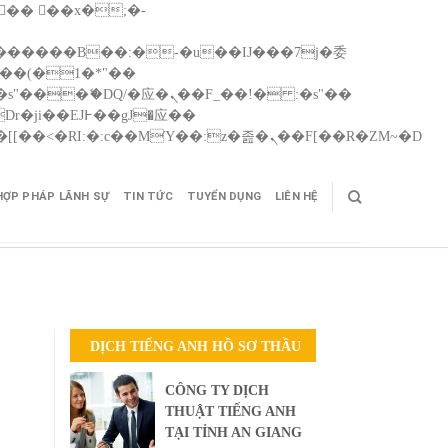
Skip
矁[��x�ZM~�n"��IB؃��!'����Тѕ��+��(m��IK�ʭ�/|��ϐܢ��F[��x�ZMz�G�� %嬩�/c��������[[��<�RI:�:c��MΎ��:z�졾�ܢ��F[��R�ZM~�D
to
cont
HỢP PHÁP LÃNH SỰ
TIN TỨC
TUYỂN DỤNG
LIÊN HỆ
DỊCH TIẾNG ANH HỒ SƠ THẦU
CÔNG TY DỊCH
THUẬT TIẾNG ANH
TẠI TỈNH AN GIANG