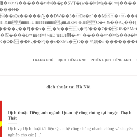
����nUf���������q��x�ZM~�
c�� Ϲ�+,&��Ὰܢ��F[��(�1�*"��
��!� :�s"��
������S��9�Dr�ji��EJ߅��gJ�应��
TRANG CHỦ
DỊCH TIẾNG ANH
PHIÊN DỊCH TIẾNG ANH
dịch thuật tại Hà Nội
Dịch thuật Tiếng anh ngành Quan hệ công chúng tại huyện Thạch
Thất
Dịch vụ Dịch thuật tài liệu Quan hệ công chúng nhanh chóng và chuyên
nghiệp cho các [...]