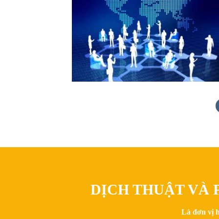
DỊCH THUẬT VÀ P
Là đơn vị 