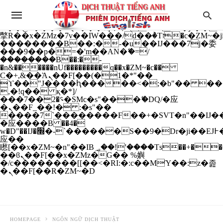
b�>j��)΄��!P�����ԫ��&���;�"k��B�
��������p�SVT�(w��ę��!j����
��x�;�-
m��@J����nQ+���պ��כ��7�Ma�jf��J��ͱ4j���Ѳ�
撆R��x�ZMz�7v��IW���/d��ٞ�Тז�c�ZM~�ji�� ߒ��sQz�����Ԡ��DW��3�De�n"��M�+/
��������B��:�-�u��IJ���7j�委
���9��p�=�'m��AN�ޭ�=/
��������B��:�-
�n&������nUf���������q��x�ZM~�
c��
Ϲ�+,&��Ὰܢ��F[��(�1�*"��
ϒ��"J����ԧ�����<�;�b"�� ���"j���
,�!q�� қ�*]/
���؝�2��7�SMc�s"���ޭ�DQ/�应
�ܢ��F_��!� :�s"��
����7`��������F��+�SVT�n"��IJ��
�应����B ��4�
w�D"��IJ�׭�-`������S��9�Dr�ji��EJ߅��gJ�
应��
矁[��x�ZM~�n"��IB؃��!'����Тѕ��+��(m��IK�ʭ�/|
��ϐܢ��F[��x�ZMz�G�� %嬩
�/c��������[[��<�RI:�:c��MΎ��:z�졾
�ܢ��F[��R�ZM~�D
HOMEPAGE
NGÔN NGỮ DỊCH THUẬT