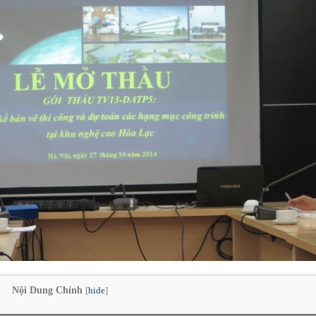
Nội Dung Chính
[
hide
]