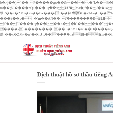
b�>j��)΄��!P�����ԫ��&���;�"k��B�޶�}��������p�SVT�(w��ę��!j������ ��x�;�-
m��@J����nQ+���պ��כ��7�Ma�jf��J��ͱ4j���Ѳ�
撆R��x�ZMz�7v��IW���/d��ٞ�Тז�c�ZM~�ji�� ߒ��sQz�����Ԡ��DW��3�De�n"��M�+/��������B��:�-�u��IJ���7j�委
���9��p�=�'m��AN�ޭ�=/��������B��:�-�n&��
ϒ��"J����ԧ�����<�;�b"�� ���"j�����ܢ��F[��x� ,�!q�� қ�*]/���؝�2��7�SMc�s"���ޭ�DQ/�应�ܢ��F_
����7`��������F��+�SVT�n"��IJ����nQ/�应����B ��4� w�D"��IJ�׭�-`
Dịch thuật hồ sơ thầu tiếng 