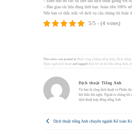
– Đảm bảo bố cục tài liệu sau dịch thuật giống với 
– Bàn giao tài liệu đúng thời hạn: hoàn tiền 100% n
Nếu bạn có thắc mắc về dịch vụ của chúng tôi hoặc d
5/5 - (4 votes)
This entry was posted in
Dịch công chứng tiếng Anh
,
Dịch tiếng
Ngôn ngữ dịch thuật
and tagged
dịch hồ sơ dự thầu tiếng Anh
,
d
Dịch thuật Tiếng Anh
Tự hào là công dịch thuật và Phiên dị
hội thảo hội nghị. Ngoải ra chúng tôi 
dịch thuật hợp đồng tiếng Anh
Dịch thuật tiếng Anh chuyên ngành Kế toán K