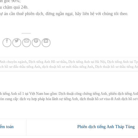
bản gốc 90%;
ếu chậm quá 24h.
ự án cần thuê phiên dịch, đừng ngần ngại, hãy liên hệ với chúng tôi theo.
 Anh chuyên ngành
,
Dịch tiếng Anh Hồ sơ thầu
,
Dịch tiếng Anh tại Hà Nội
,
Dịch tiếng Anh tại T
ịch hồ sơ đấu thầu tiếng Anh
,
dịch thuật hồ sơ mời thầu tiếng Anh
,
Dịch thuật hồ sơ thầu tiếng A
ch tiếng Anh số 1 tại Việt Nam bao gồm: Dịch thuật công chứng tiếng Anh, phiên dịch tiếng An
còn cung cấp: dịch vụ hợp pháp hóa lãnh sự tiếng Anh, dịch thuật hồ sơ visa đi Anh dịch hồ sơ 
iểm toán
Phiên dịch tiếng Anh Tháp Tùng