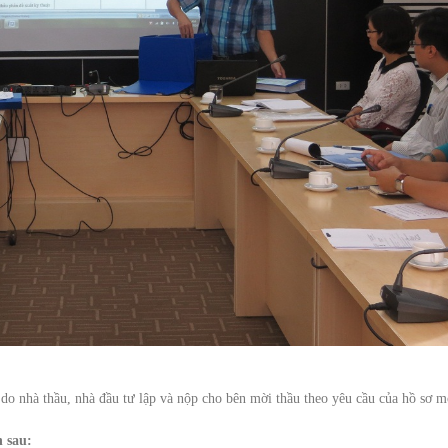
ệu do nhà thầu, nhà đầu tư lập và nộp cho bên mời thầu theo yêu cầu của hồ sơ m
 sau: