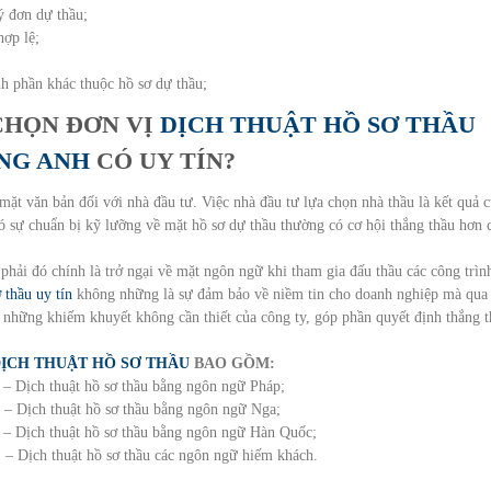
ý đơn dự thầu;
hợp lệ;
ành phần khác thuộc hồ sơ dự thầu;
 CHỌN ĐƠN VỊ
DỊCH THUẬT HỒ SƠ THẦU
NG ANH
CÓ UY TÍN?
mặt văn bản đối với nhà đầu tư. Việc nhà đầu tư lựa chọn nhà thầu là kết quả 
ó sự chuẩn bị kỹ lưỡng về mặt hồ sơ dự thầu thường có cơ hội thắng thầu hơn 
hải đó chính là trở ngại về mặt ngôn ngữ khi tham gia đấu thầu các công trìn
 thầu uy tín
không những là sự đảm bảo về niềm tin cho doanh nghiệp mà qua
 những khiếm khuyết không cần thiết của công ty, góp phần quyết định thắng 
ỊCH THUẬT HỒ SƠ THẦU
BAO GỒM:
ịch thuật hồ sơ thầu bằng ngôn ngữ Pháp;
Dịch thuật hồ sơ thầu bằng ngôn ngữ Nga;
Dịch thuật hồ sơ thầu bằng ngôn ngữ Hàn Quốc;
 – Dịch thuật hồ sơ thầu các ngôn ngữ hiếm khách.