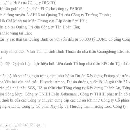
t ngã ba Huế của Công ty DINCO;
ể 10 sân golf của tập đoàn FLC cho công ty FAROS;
uyến đường xuyên Á AH16 tại Quảng Trị của Công ty Trường Thịnh.;
g Hồ Chí Minh tại Miền Trung của Tập đoàn Sơn Hải;
điện gió tại Quảng Trị của Công ty Tân Hoàn Cầu;
i thác vàng tại Lào;
 xử lý rác thải tại Quảng Bình có với vốn đầu tư 30.000 tỷ EURO do tổng Côn
à máy nhiệt điện Vĩnh Tân tại tỉnh Bình Thuận do nhà thầu Guangdong Electric
u
hiệt điện Quỳnh Lập thực hiện bởi Liên danh Tổ hợp nhà thầu EPC do Tập đoà
hiều bộ hồ sơ hàng ngìn trang dịch như hồ sơ Dự án Xây dựng Đường sắt trên 
oa Yên bái của nhà thầu Huyndai Amco, Dự án đường quốc lộ 1A gói thầu 37 
yên của nhà thầu SGS, Hồ sơ thầu cho Tổng công ty Xây dựng Thành An, Tổn
 lợi Sông Mực, Công ty TNHH Điện Xekaman1, Công ty THHH phát triển đô t
thiết bị của các Công ty chuyên cung cấp các dự án lớn như Công ty Cổ phần
ông nghệ ETC, Công ty Cổ phần Xây lắp và Thương mại Trường Lộc, Công ty
 chuyên ngành có liên quan;