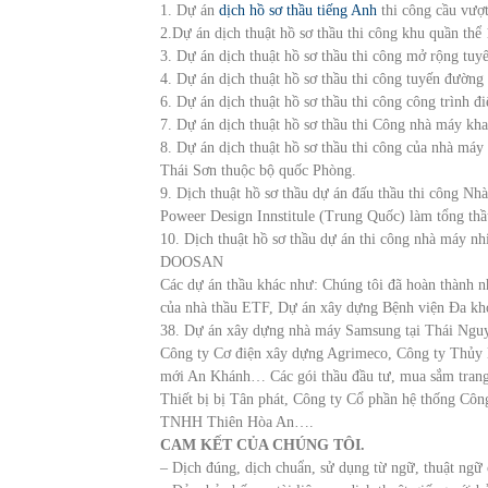
1. Dự án
dịch hồ sơ thầu tiếng Anh
thi công cầu vượ
2.Dự án dịch thuật hồ sơ thầu thi công khu quần th
3. Dự án dịch thuật hồ sơ thầu thi công mở rộng t
4. Dự án dịch thuật hồ sơ thầu thi công tuyến đườn
6. Dự án dịch thuật hồ sơ thầu thi công công trình 
7. Dự án dịch thuật hồ sơ thầu thi Công nhà máy kha
8. Dự án dịch thuật hồ sơ thầu thi công của nhà máy
Thái Sơn thuộc bộ quốc Phòng.
9. Dịch thuật hồ sơ thầu dự án đấu thầu thi công Nh
Poweer Design Innstitule (Trung Quốc) làm tổng thầ
10. Dịch thuật hồ sơ thầu dự án thi công nhà máy n
DOOSAN
Các dự án thầu khác như: Chúng tôi đã hoàn thành n
của nhà thầu ETF, Dự án xây dựng Bệnh viện Đa kh
38. Dự án xây dựng nhà máy Samsung tại Thái Ngu
Công ty Cơ điện xây dựng Agrimeco, Công ty Thủy
mới An Khánh… Các gói thầu đầu tư, mua sắm trang 
Thiết bị bị Tân phát, Công ty Cổ phần hệ thống C
TNHH Thiên Hòa An….
CAM KẾT CỦA CHÚNG TÔI.
– Dịch đúng, dịch chuẩn, sử dụng từ ngữ, thuật ngữ