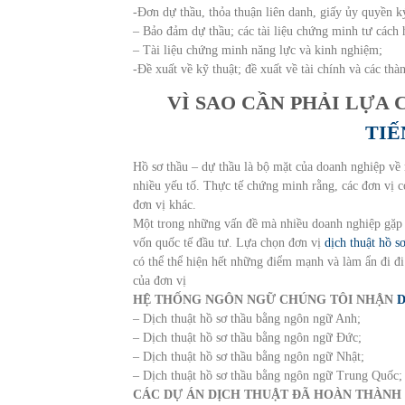
-Đơn dự thầu, thỏa thuận liên danh, giấy ủy quyền k
– Bảo đảm dự thầu; các tài liệu chứng minh tư cách 
– Tài liệu chứng minh năng lực và kinh nghiệm;
-Đề xuất về kỹ thuật; đề xuất về tài chính và các th
VÌ SAO CẦN PHẢI LỰA
TIẾ
Hồ sơ thầu – dự thầu là bộ mặt của doanh nghiệp về 
nhiều yếu tố. Thực tế chứng minh rằng, các đơn vị c
đơn vị khác.
Một trong những vấn đề mà nhiều doanh nghiệp gặp p
vốn quốc tế đầu tư. Lựa chọn đơn vị
dịch thuật hồ sơ
có thể thể hiện hết những điểm mạnh và làm ẩn đi đi
của đơn vị
HỆ THỐNG NGÔN NGỮ CHÚNG TÔI NHẬN
D
– Dịch thuật hồ sơ thầu bằng ngôn ngữ Anh; – D
– Dịch thuật hồ sơ thầu bằng ngôn ngữ Đức; – 
– Dịch thuật hồ sơ thầu bằng ngôn ngữ Nhật; – 
– Dịch thuật hồ sơ thầu bằng ngôn ngữ Trung Quốc;
CÁC DỰ ÁN DỊCH THUẬT ĐÃ HOÀN THÀNH