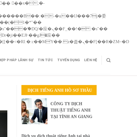
Skip
矁[��x�ZM~�n"��IB؃��!'����Тѕ��+��(m��IK�ʭ�/|��ϐܢ��F[��x�ZMz�G�� %嬩�/c��������[[��<�RI:�:c��MΎ��:z�졾�ܢ��F[��R�ZM~�D
to
cont
HỢP PHÁP LÃNH SỰ
TIN TỨC
TUYỂN DỤNG
LIÊN HỆ
DỊCH TIẾNG ANH HỒ SƠ THẦU
CÔNG TY DỊCH
THUẬT TIẾNG ANH
TẠI TỈNH AN GIANG
Dịch vụ dịch thuật tiếng Anh tại nhà