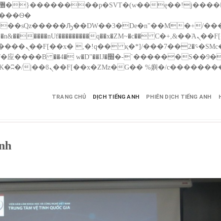
����nUf���������q��x�ZM~�
c�� Ϲ�+,&��Ὰܢ��F[��(�1�*"��
��!� :�s"��
������S��9�Dr�ji��EJ߅��gJ�应��
TRANG CHỦ
DỊCH TIẾNG ANH
PHIÊN DỊCH TIẾNG ANH
Anh