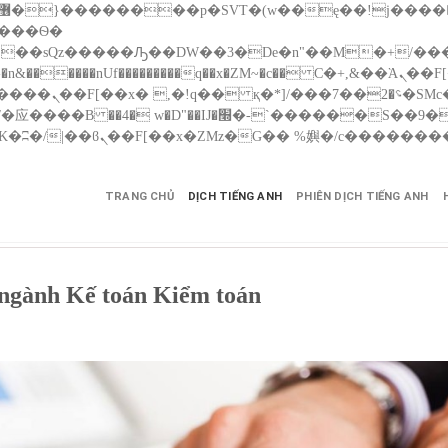
����nUf���������q��x�ZM~�
c�� Ϲ�+,&��Ὰܢ��F[��(�1�*"��
��!� :�s"��
������S��9�Dr�ji��EJ߅��gJ�应��
TRANG CHỦ
DỊCH TIẾNG ANH
PHIÊN DỊCH TIẾNG ANH
 ngành Kế toán Kiểm toán