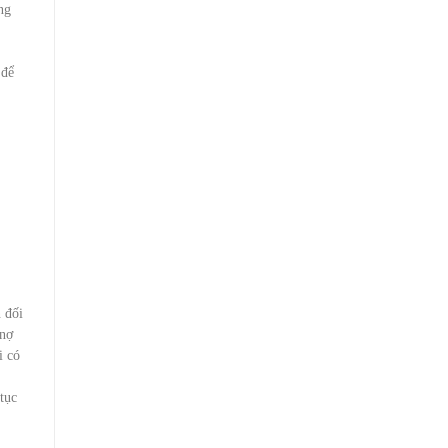
ng
 để
 đối
 nợ
i có
tục