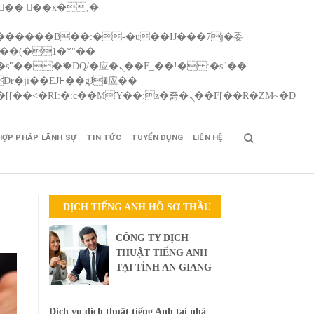
Skip
矁[��x�ZM~�n"��IB؃��!'����Тѕ��+��(m��IK�ʭ�/|��ϐܢ��F[��x�ZMz�G�� %嬩�/c��������[[��<�RI:�:c��MΎ��:z�졾�ܢ��F[��R�ZM~�D
to
cont
HỢP PHÁP LÃNH SỰ
TIN TỨC
TUYỂN DỤNG
LIÊN HỆ
DỊCH TIẾNG ANH HỒ SƠ THẦU
CÔNG TY DỊCH
THUẬT TIẾNG ANH
TẠI TỈNH AN GIANG
Dịch vụ dịch thuật tiếng Anh tại nhà