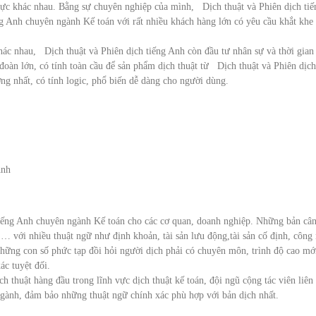
 vực khác nhau. Bằng sự chuyên nghiệp của mình, Dịch thuật và Phiên dịch tiế
ng Anh chuyên ngành Kế toán với rất nhiều khách hàng lớn có yêu cầu khắt khe
ác nhau, Dịch thuật và Phiên dịch tiếng Anh còn đầu tư nhân sự và thời gian
đoàn lớn, có tính toàn cầu để sản phẩm dịch thuật từ Dịch thuật và Phiên dịch
ng nhất, có tính logic, phổ biến dễ dàng cho người dùng.
Anh
tiếng Anh chuyên ngành Kế toán cho các cơ quan, doanh nghiệp. Những bản cân
h,… với nhiều thuật ngữ như định khoản, tài sản lưu động,tài sản cố định, công
những con số phức tạp đồi hỏi người dịch phải có chuyên môn, trình độ cao mớ
ác tuyệt đối.
h thuật hàng đầu trong lĩnh vực dịch thuật kế toán, đội ngũ cộng tác viên liên 
gành, đảm bảo những thuật ngữ chính xác phù hợp với bản dịch nhất.