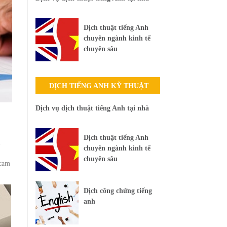
Dịch thuật tiếng Anh
chuyên ngành kinh tế
chuyên sâu
DỊCH TIẾNG ANH KỸ THUẬT
Dịch vụ dịch thuật tiếng Anh tại nhà
Dịch thuật tiếng Anh
i
chuyên ngành kinh tế
chuyên sâu
 cam
Dịch công chứng tiếng
anh