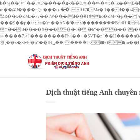
b�>j��)΄��!P�����ԫ��&���;�"k��B�޶�}��������p�SVT�(w��ę��!j������ ��x�;�-
m��@J����nQ+���պ��כ��7�Ma�jf��J��ͱ4j���Ѳ�
撆R��x�ZMz�7v��IW���/d��ٞ�Тז�c�ZM~�ji�� ߒ��sQz�����Ԡ��DW��3�De�n"��M�+/��������B��:�-�u��IJ���7j�委
���9��p�=�'m��AN�ޭ�=/��������B��:�-�n&��
ϒ��"J����ԧ�����<�;�b"�� ���"j�����ܢ��F[��x� ,�!q�� қ�*]/���؝�2��7�SMc�s"���ޭ�DQ/�应�ܢ��F_
����7`��������F��+�SVT�n"��IJ����nQ/�应����B ��4� w�D"��IJ�׭�-`
Dịch thuật tiếng Anh chuyên