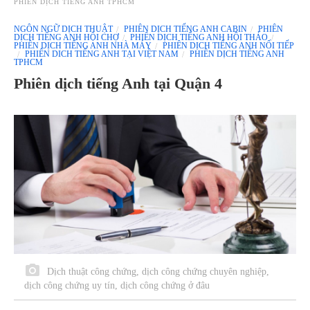
PHIÊN DỊCH TIẾNG ANH TPHCM
NGÔN NGỮ DỊCH THUẬT
PHIÊN DỊCH TIẾNG ANH CABIN
PHIÊN
DỊCH TIẾNG ANH HỘI CHỢ
PHIÊN DỊCH TIẾNG ANH HỘI THẢO
PHIÊN DỊCH TIẾNG ANH NHÀ MÁY
PHIÊN DỊCH TIẾNG ANH NỐI TIẾP
PHIÊN DICH TIẾNG ANH TẠI VIỆT NAM
PHIÊN DỊCH TIẾNG ANH
TPHCM
Phiên dịch tiếng Anh tại Quận 4
Dịch thuật công chứng, dịch công chứng chuyên nghiệp,
dịch công chứng uy tín, dịch công chứng ở đâu