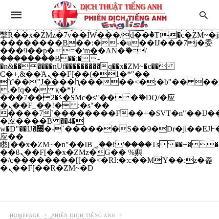
b�>j��)΄��!P�����ԫ��&���;�"k��B�
��������p�SVT�(w��ę��!j����
��x�;�-
m��@J����nQ+���պ��כ��7�Ma�jf��J��ͱ4j���Ѳ�
撆R��x�ZMz�7v��IW���/d��ٞ�Тז�c�ZM~�ji�� ߒ��sQz�����Ԡ��DW��3�De�n"��M�+/
��������B��:�-�u��IJ���7j�委
���9��p�=�'m��AN�ޭ�=/
��������B��:�-
�n&������nUf���������q��x�ZM~�
c��
Ϲ�+,&��Ὰܢ��F[��(�1�*"��
ϒ��"J����ԧ�����<�;�b"�� ���"j���
,�!q�� қ�*]/
���؝�2��7�SMc�s"���ޭ�DQ/�应
�ܢ��F_��!� :�s"��
����7`��������F��+�SVT�n"��IJ��
�应����B ��4�
w�D"��IJ�׭�-`������S��9�Dr�ji��EJ߅��gJ�
应��
矁[��x�ZM~�n"��IB؃��!'����Тѕ��+��(m��IK�ʭ�/|
��ϐܢ��F[��x�ZMz�G�� %嬩
�/c��������[[��<�RI:�:c��MΎ��:z�졾
�ܢ��F[��R�ZM~�D
HOMEPAGE
PHIÊN DỊCH TIẾNG ANH