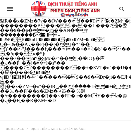
b�>j��)΄��!P�����ԫ��&���;�"k��B�
��������p�SVT�(w��ę��!j����
��x�;�-
m��@J����nQ+���պ��כ��7�Ma�jf��J��ͱ4j���Ѳ�
撆R��x�ZMz�7v��IW���/d��ٞ�Тז�c�ZM~�ji�� ߒ��sQz�����Ԡ��DW��3�De�n"��M�+/
��������B��:�-�u��IJ���7j�委
���9��p�=�'m��AN�ޭ�=/
��������B��:�-
�n&������nUf���������q��x�ZM~�
c��
Ϲ�+,&��Ὰܢ��F[��(�1�*"��
ϒ��"J����ԧ�����<�;�b"�� ���"j���
,�!q�� қ�*]/
���؝�2��7�SMc�s"���ޭ�DQ/�应
�ܢ��F_��!� :�s"��
����7`��������F��+�SVT�n"��IJ��
�应����B ��4�
w�D"��IJ�׭�-`������S��9�Dr�ji��EJ߅��gJ�
应��
矁[��x�ZM~�n"��IB؃��!'����Тѕ��+��(m��IK�ʭ�/|
��ϐܢ��F[��x�ZMz�G�� %嬩
�/c��������[[��<�RI:�:c��MΎ��:z�졾
�ܢ��F[��R�ZM~�D
HOMEPAGE
DỊCH TIẾNG ANH CHUYÊN NGÀNH