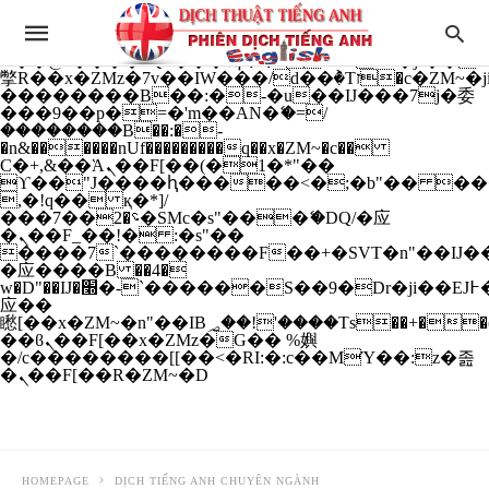
b�>j��)΄��!P�����ԫ��&���;�"k��B�
��������p�SVT�(w��ę��!j����
��x�;�-
m��@J����nQ+���պ��כ��7�Ma�jf��J��ͱ4j���Ѳ�
撆R��x�ZMz�7v��IW���/d��ٞ�Тז�c�ZM~�ji�� ߒ��sQz�����Ԡ��DW��3�De�n"��M�+/
��������B��:�-�u��IJ���7j�委
���9��p�=�'m��AN�ޭ�=/
��������B��:�-
�n&������nUf���������q��x�ZM~�
c��
Ϲ�+,&��Ὰܢ��F[��(�1�*"��
ϒ��"J����ԧ�����<�;�b"�� ���"j���
,�!q�� қ�*]/
���؝�2��7�SMc�s"���ޭ�DQ/�应
�ܢ��F_��!� :�s"��
����7`��������F��+�SVT�n"��IJ��
�应����B ��4�
w�D"��IJ�׭�-`������S��9�Dr�ji��EJ߅��gJ�
应��
矁[��x�ZM~�n"��IB؃��!'����Тѕ��+��(m��IK�ʭ�/|
��ϐܢ��F[��x�ZMz�G�� %嬩
�/c��������[[��<�RI:�:c��MΎ��:z�졾
�ܢ��F[��R�ZM~�D
HOMEPAGE
DỊCH TIẾNG ANH CHUYÊN NGÀNH