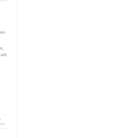
heo
n,
 anh
a
 anh
.