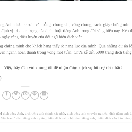
ếng Anh như: hồ sơ – văn bằng, chứng chỉ, công chứng, sách, giấy chứng minh
định vị trí quan trọng của dịch thuật tiếng Anh trong đời sống hiện nay. Kéo t
ộ ngày càng điêu luyện của đội ngũ biên dịch viên.
g chứng minh cho khách hàng thấy rõ năng lực của mình. Qua những dự án lớ
uyên ngành hoàn thành trong vòng một tuần. Chưa kể đến 5000 trang dịch tiếng
– Việt, hãy đến với chúng tôi để nhận được dịch vụ hỗ trợ tốt nhất!
)
ed
dịch tiếng Anh
,
dịch tiếng anh chính xác nhất
,
dịch tiếng anh chuyên nghiệp
,
dịch tiếng anh đ
t Việt Nam"
,
dịch tiếng anh uy tín
,
phiên dịch cabin hội thảo tiếng anh
,
phiên dịch văn bản tiếng