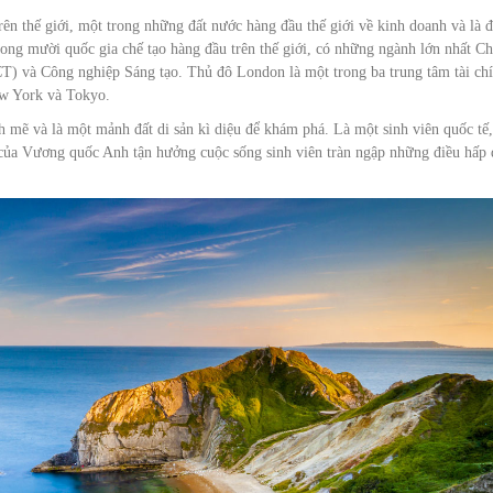
 thế giới, một trong những đất nước hàng đầu thế giới về kinh doanh và là 
ng mười quốc gia chế tạo hàng đầu trên thế giới, có những ngành lớn nhất C
CT) và Công nghiệp Sáng tạo. Thủ đô London là một trong ba trung tâm tài ch
ew York và Tokyo.
mẽ và là một mảnh đất di sản kì diệu để khám phá. Là một sinh viên quốc tế,
 của Vương quốc Anh tận hưởng cuộc sống sinh viên tràn ngập những điều hấp 