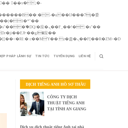
Skip
矁[��x�ZM~�n"��IB؃��!'����Тѕ��+��(m��IK�ʭ�/|��ϐܢ��F[��x�ZMz�G�� %嬩�/c��������[[��<�RI:�:c��MΎ��:z�졾�ܢ��F[��R�ZM~�D
to
cont
HỢP PHÁP LÃNH SỰ
TIN TỨC
TUYỂN DỤNG
LIÊN HỆ
DỊCH TIẾNG ANH HỒ SƠ THẦU
CÔNG TY DỊCH
THUẬT TIẾNG ANH
TẠI TỈNH AN GIANG
Dịch vụ dịch thuật tiếng Anh tại nhà