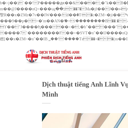
b�>j��)΄��!P�����ԫ��&���;�"k��B�޶�}��������p�SVT�(w��ę��!j������ ��x�;�-
m��@J����nQ+���պ��כ��7�Ma�jf��J��ͱ4j���Ѳ�
撆R��x�ZMz�7v��IW���/d��ٞ�Тז�c�ZM~�ji�� ߒ��sQz�����Ԡ��DW��3�De�n"��M�+/��������B��:�-�u��IJ���7j�委
���9��p�=�'m��AN�ޭ�=/��������B��:�-�n&��
ϒ��"J����ԧ�����<�;�b"�� ���"j�����ܢ��F[��x� ,�!q�� қ�*]/���؝�2��7�SMc�s"���ޭ�DQ/�应�ܢ��F_
����7`��������F��+�SVT�n"��IJ����nQ/�应����B ��4� w�D"��IJ�׭�-`
Dịch thuật tiếng Anh Lĩnh 
Minh