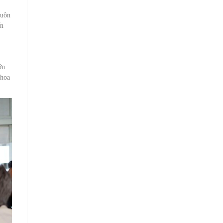
luôn
ến
ớn
thoa