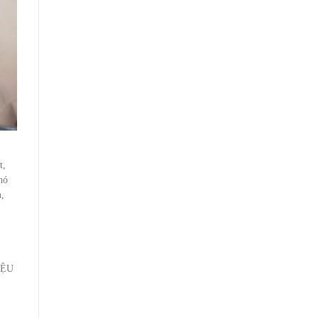
t,
nó
n,
IỆU