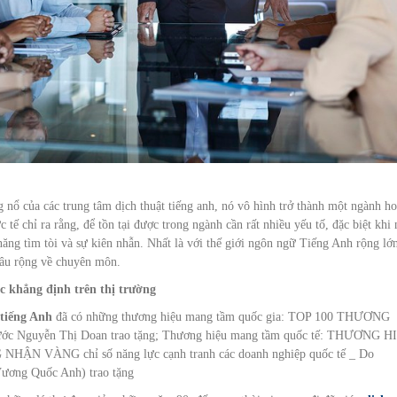
 nổ của các trung tâm dịch thuật tiếng anh, nó vô hình trở thành một ngành ho
tế chỉ ra rằng, để tồn tại được trong ngành cần rất nhiều yếu tố, đặc biệt khi 
năng tìm tòi và sự kiên nhẫn. Nhất là với thế giới ngôn ngữ Tiếng Anh rộng lớ
 sâu rộng về chuyên môn.
 khẳng định trên thị trường
 tiếng Anh
đã có những thương hiệu mang tầm quốc gia: TOP 100 THƯƠNG
c Nguyễn Thị Doan trao tặng; Thương hiệu mang tầm quốc tế: THƯƠNG H
 VÀNG chỉ số năng lực cạnh tranh các doanh nghiệp quốc tế _ Do
ương Quốc Anh) trao tặng