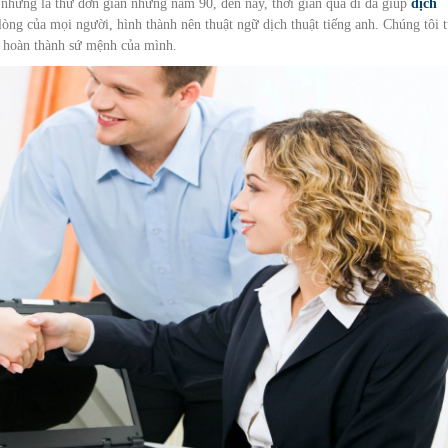
 những lá thư đơn giản những năm 90, đến nay, thời gian qua đi đã giúp
dịch
òng của mọi người, hình thành nên thuật ngữ dịch thuật tiếng anh. Chúng tôi 
ể hoàn thành sứ mệnh của mình.