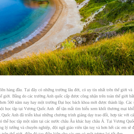
n hàng đầu. Tại đây có những trường lâu đời, có uy tín nhất trên thế giới và
thế giới. Bằng do các trường Anh quốc cấp được công nhận trên toàn thế giới bấ
ừ hơn 500 năm nay hay một trường Đại học bách khoa mới được thành lập. Các 
hội học tập tại Vương Quốc Anh để tận mắt tìm hiểu xem khối thương mại kh
 Quốc Anh đã triển khai những chương trình giảng dạy trao đổi, hợp tác với c
 có thể học tâp một năm tại các nước châu Âu khác hay châu Á. Tại Vương Quố
ng lý tưởng và chuyên nghiệp, đội ngũ giáo viên tận tuỵ và hơn hết các em sẽ 
trên thế giới, điều đó tạo điều kiện cho các em có một tương lai tốt đẹp.