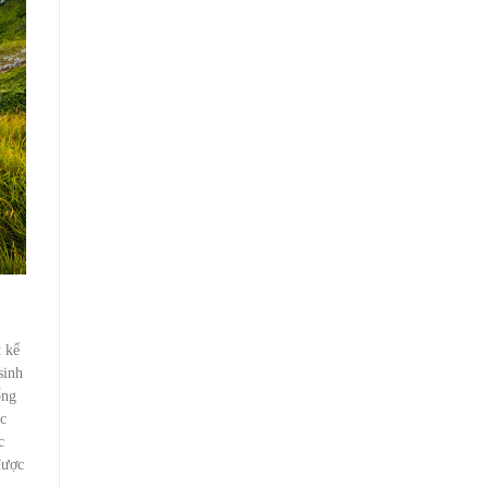
t kể
sinh
ổng
ác
c
được