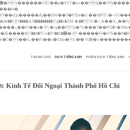
����nUf���������q��x�ZM~�
c�� Ϲ�+,&��Ὰܢ��F[��(�1�*"��
��!� :�s"��
������S��9�Dr�ji��EJ߅��gJ�应��
TRANG CHỦ
DỊCH TIẾNG ANH
PHIÊN DỊCH TIẾNG ANH
Vực Kinh Tế Đối Ngoại Thành Phố Hồ Chí