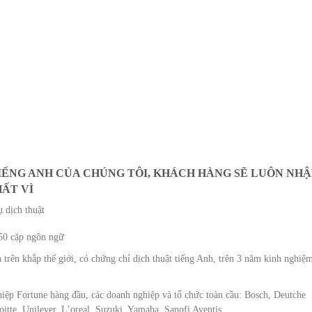
IẾNG ANH CỦA CHÚNG TÔI, KHÁCH HÀNG SẼ LUÔN NH
ẤT VÌ
 dịch thuật
 50 cặp ngôn ngữ
 trên khắp thế giới, có chứng chỉ dịch thuật tiếng Anh, trên 3 năm kinh nghiệ
iệp Fortune hàng đầu, các doanh nghiệp và tổ chức toàn cầu: Bosch, Deutche
itte, Unilever, L’oreal, Suzuki, Yamaha, Sanofi Aventis,…