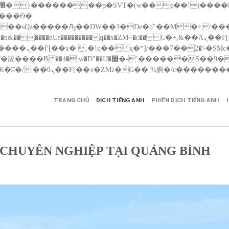
����nUf���������q��x�ZM~�
c�� Ϲ�+,&��Ὰܢ��F[��(�1�*"��
��!� :�s"��
������S��9�Dr�ji��EJ߅��gJ�应��
TRANG CHỦ
DỊCH TIẾNG ANH
PHIÊN DỊCH TIẾNG ANH
 CHUYÊN NGHIỆP TẠI QUẢNG BÌNH