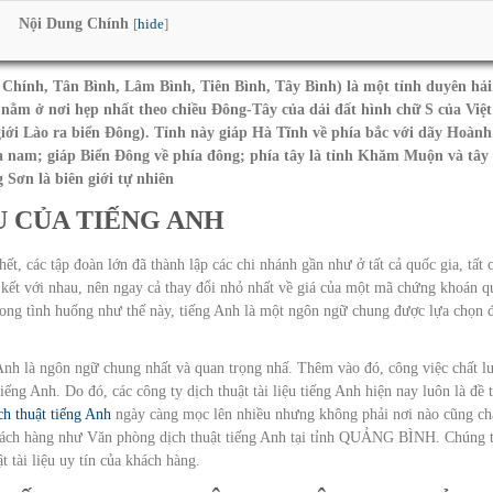
Nội Dung Chính
[
hide
]
 Chính, Tân Bình, Lâm Bình, Tiên Bình, Tây Bình) là một tỉnh duyên hải
ằm ở nơi hẹp nhất theo chiều Đông-Tây của dải đất hình chữ S của Việt
iới Lào ra biển Đông). Tỉnh này giáp Hà Tĩnh về phía bắc với dãy Hoành
ía nam; giáp Biển Đông về phía đông; phía tây là tỉnh Khăm Muộn và tây
Sơn là biên giới tự nhiên
U CỦA TIẾNG ANH
ết, các tập đoàn lớn đã thành lập các chi nhánh gần như ở tất cả quốc gia, tất 
n kết với nhau, nên ngay cả thay đổi nhỏ nhất về giá của một mã chứng khoán q
rong tình huống như thế này, tiếng Anh là một ngôn ngữ chung được lựa chọn 
Anh là ngôn ngữ chung nhất và quan trọng nhấ. Thêm vào đó, công việc chất l
iếng Anh. Do đó, các công ty dịch thuật tài liệu tiếng Anh hiện nay luôn là đề t
ch thuật tiếng Anh
ngày càng mọc lên nhiều nhưng không phải nơi nào cũng ch
 khách hàng như Văn phòng dịch thuật tiếng Anh tại tỉnh QUẢNG BÌNH. Chúng 
 tài liệu uy tín của khách hàng.