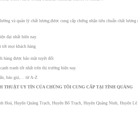
lường và quản lý chất lượng;được cung cấp chứng nhận tiêu chuẩn chất lượng 
hiện đại nhất hiện nay.
t tới mọi khách hàng
h hàng được bảo mật tuyệt đối
ạnh tranh tốt nhất trên thị trường hiện nay.
vấn, báo giá,… từ A-Z
H THUẬT UY TÍN CỦA CHÚNG TÔI CUNG CẤP TẠI TỈNH QUẢNG
nh Hoá, Huyện Quảng Trạch, Huyện Bố Trạch, Huyện Quảng Ninh, Huyện Lệ