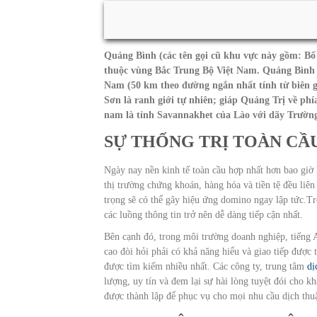
Quảng Bình (các tên gọi cũ khu vực này gồm: Bố
thuộc vùng Bắc Trung Bộ Việt Nam. Quảng Bình n
Nam (50 km theo đường ngắn nhất tính từ biên g
Sơn là ranh giới tự nhiên; giáp Quảng Trị về ph
nam là tỉnh Savannakhet của Lào với dãy Trường 
SỰ THỐNG TRỊ TOÀN CẦ
Ngày nay nền kinh tế toàn cầu hợp nhất hơn bao giờ h
thị trường chứng khoán, hàng hóa và tiền tệ đều liê
trọng sẽ có thể gây hiệu ứng domino ngay lập tức.T
các luồng thông tin trở nên dễ dàng tiếp cận nhất.
Bên cạnh đó, trong môi trường doanh nghiệp, tiếng 
cao đòi hỏi phải có khả năng hiểu và giao tiếp được t
được tìm kiếm nhiều nhất. Các công ty, trung tâm
dị
lượng, uy tín và đem lại sự hài lòng tuyệt đói cho
được thành lập để phục vụ cho mọi nhu cầu dịch thuật