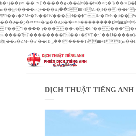
b�>j��)΄��!P�����ԫ��&���;�"k��B�޶�}��������p�SVT�(w��ę��!j������ ��x�;�-
m��@J����nQ+���պ��כ��7�Ma�jf��J��ͱ4j���Ѳ�
撆R��x�ZMz�7v��IW���/d��ٞ�Тז�c�ZM~�ji�� ߒ��sQz�����Ԡ��DW��3�De�n"��M�+/��������B��:�-�u��IJ���7j�委
���9��p�=�'m��AN�ޭ�=/��������B��:�-�n&��
ϒ��"J����ԧ�����<�;�b"�� ���"j�����ܢ��F[��x� ,�!q�� қ�*]/���؝�2��7�SMc�s"���ޭ�DQ/�应�ܢ��F_
����7`��������F��+�SVT�n"��IJ����nQ/�应����B ��4� w�D"��IJ�׭�-`
DỊCH THUẬT TIẾNG ANH