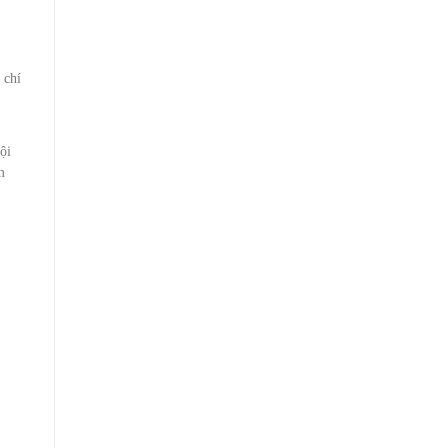
 chí
ội
m