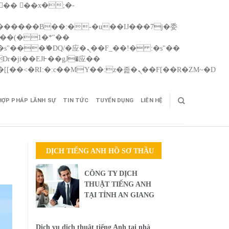
Skip
矁[��x�ZM~�n"��IB؃��!'����Тѕ��+��(m��IK�ʭ�/|��ϐܢ��F[��x�ZMz�G�� %嬩�/c��������[[��<�RI:�:c��MΎ��:z�졾�ܢ��F[��R�ZM~�D
to
cont
HỢP PHÁP LÃNH SỰ
TIN TỨC
TUYỂN DỤNG
LIÊN HỆ
DỊCH TIẾNG ANH HỒ SƠ THẦU
CÔNG TY DỊCH
THUẬT TIẾNG ANH
TẠI TỈNH AN GIANG
Dịch vụ dịch thuật tiếng Anh tại nhà