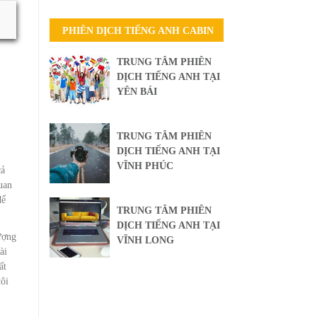
PHIÊN DỊCH TIẾNG ANH CABIN
TRUNG TÂM PHIÊN
DỊCH TIẾNG ANH TẠI
YÊN BÁI
TRUNG TÂM PHIÊN
DỊCH TIẾNG ANH TẠI
VĨNH PHÚC
cả
uan
để
TRUNG TÂM PHIÊN
DỊCH TIẾNG ANH TẠI
ượng
VĨNH LONG
ài
ất
tôi