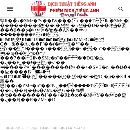
b�>j��)΄��!P�����ԫ��&���;�"k��B�
��������p�SVT�(w��ę��!j����
��x�;�-
m��@J����nQ+���պ��כ��7�Ma�jf��J��ͱ4j���Ѳ�
撆R��x�ZMz�7v��IW���/d��ٞ�Тז�c�ZM~�ji�� ߒ��sQz�����Ԡ��DW��3�De�n"��M�+/
��������B��:�-�u��IJ���7j�委
���9��p�=�'m��AN�ޭ�=/
��������B��:�-
�n&������nUf���������q��x�ZM~�
c��
Ϲ�+,&��Ὰܢ��F[��(�1�*"��
ϒ��"J����ԧ�����<�;�b"�� ���"j���
,�!q�� қ�*]/
���؝�2��7�SMc�s"���ޭ�DQ/�应
�ܢ��F_��!� :�s"��
����7`��������F��+�SVT�n"��IJ��
�应����B ��4�
w�D"��IJ�׭�-`������S��9�Dr�ji��EJ߅��gJ�
应��
矁[��x�ZM~�n"��IB؃��!'����Тѕ��+��(m��IK�ʭ�/|
��ϐܢ��F[��x�ZMz�G�� %嬩
�/c��������[[��<�RI:�:c��MΎ��:z�졾
�ܢ��F[��R�ZM~�D
HOMEPAGE
DỊCH TIẾNG ANH CHUYÊN NGÀNH