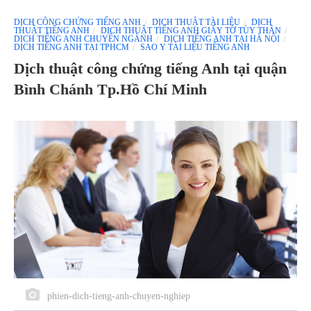
DỊCH CÔNG CHỨNG TIẾNG ANH
DỊCH THUẬT TÀI LIỆU
DỊCH
THUẬT TIẾNG ANH
DỊCH THUẬT TIẾNG ANH GIẤY TỜ TÙY THÂN
DỊCH TIẾNG ANH CHUYÊN NGÀNH
DỊCH TIẾNG ANH TẠI HÀ NỘI
DỊCH TIẾNG ANH TẠI TPHCM
SAO Y TÀI LIỆU TIẾNG ANH
Dịch thuật công chứng tiếng Anh tại quận
Bình Chánh Tp.Hồ Chí Minh
phien-dich-tieng-anh-chuyen-nghiep