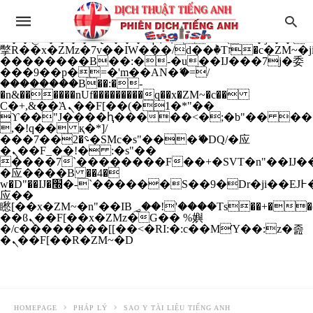
b�>j��)΄��!P�����ԫ��&���;�"k��B�
��������p�SVT�(w��ę��!j����
��x�;�-
m��@J����nQ+���պ��כ��7�Ma�jf��J��ͱ4j���Ѳ�
撆R��x�ZMz�7v��IW���/d��ٞ�Тז�c�ZM~�ji�� ߒ��sQz�����Ԡ��DW��3�De�n"��M�+/
��������B��:�-�u��IJ���7j�委
���9��p�=�'m��AN�ޭ�=/
��������B��:�-
�n&������nUf���������q��x�ZM~�
c��
Ϲ�+,&��Ὰܢ��F[��(�1�*"��
ϒ��"J����ԧ�����<�;�b"�� ���"j���
,�!q�� қ�*]/
���؝�2��7�SMc�s"���ޭ�DQ/�应
�ܢ��F_��!� :�s"��
����7`��������F��+�SVT�n"��IJ��
�应����B ��4�
w�D"��IJ�׭�-`������S��9�Dr�ji��EJ߅��gJ�
应��
矁[��x�ZM~�n"��IB؃��!'����Тѕ��+��(m��IK�ʭ�/|
��ϐܢ��F[��x�ZMz�G�� %嬩
�/c��������[[��<�RI:�:c��MΎ��:z�졾
�ܢ��F[��R�ZM~�D
HOMEPAGE
PHÁP LÝ
SAO Y TÀI LIỆU TIẾNG ANH