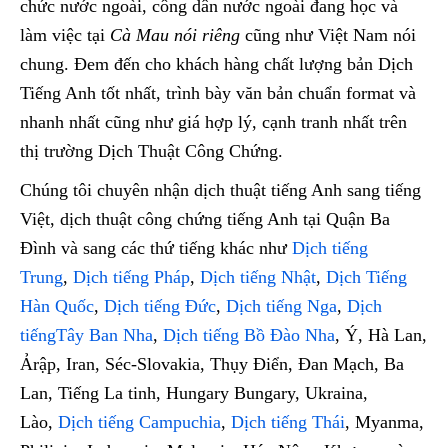
chức nước ngoài, công dân nước ngoài đang học và
làm việc tại
Cà Mau nói riêng
cũng như Việt Nam nói
chung. Đem đến cho khách hàng chất lượng bản Dịch
Tiếng Anh tốt nhất, trình bày văn bản chuẩn format và
nhanh nhất cũng như giá hợp lý, cạnh tranh nhất trên
thị trường Dịch Thuật Công Chứng.
Chúng tôi chuyên nhận dịch thuật tiếng Anh sang tiếng
Việt, dịch thuật công chứng tiếng Anh tại Quận Ba
Đình và sang các thứ tiếng khác như
Dịch tiếng
Trung
,
Dịch tiếng Pháp
,
Dịch tiếng Nhật
,
Dịch Tiếng
Hàn Quốc
,
Dịch tiếng Đức
,
Dịch tiếng Nga
,
Dịch
tiếngTây Ban Nha
,
Dịch tiếng Bồ Đào Nha
, Ý, Hà Lan,
Ảrập, Iran, Séc-Slovakia, Thụy Điển, Đan Mạch, Ba
Lan, Tiếng La tinh, Hungary Bungary, Ukraina,
Lào,
Dịch tiếng Campuchia
,
Dịch tiếng Thái
, Myanma,