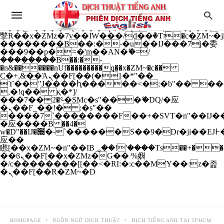
b�>j��)΄��!P�����ԫ��&���;�"k��B�
��������p�SVT�(w��ę��!j����
��x�;�-
m��@J����nQ+���պ��כ��7�Ma�jf��J��ͱ4j���Ѳ�
撆R��x�ZMz�7v��IW���/d��ٞ�Тז�c�ZM~�ji�� ߒ��sQz�����Ԡ��DW��3�De�n"��M�+/
��������B��:�-�u��IJ���7j�委
���9��p�=�'m��AN�ޭ�=/
��������B��:�-
�n&������nUf���������q��x�ZM~�
c��
Ϲ�+,&��Ὰܢ��F[��(�1�*"��
ϒ��"J����ԧ�����<�;�b"�� ���"j���
,�!q�� қ�*]/
���؝�2��7�SMc�s"���ޭ�DQ/�应
�ܢ��F_��!� :�s"��
����7`��������F��+�SVT�n"��IJ��
�应����B ��4�
w�D"��IJ�׭�-`������S��9�Dr�ji��EJ߅��gJ�
应��
矁[��x�ZM~�n"��IB؃��!'����Тѕ��+��(m��IK�ʭ�/|
��ϐܢ��F[��x�ZMz�G�� %嬩
�/c��������[[��<�RI:�:c��MΎ��:z�졾
�ܢ��F[��R�ZM~�D
HOMEPAGE
NGÔN NGỮ DỊCH THUẬT
DỊCH TIẾNG ANH TẠI TPHCM