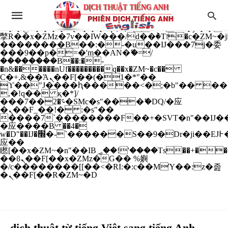
b�>j��)΄��!P�����ԫ��&���;�"k��B�
��������p�SVT�(w��ę��!j����
��x�;�-
m��@J����nQ+���պ��כ��7�Ma�jf��J��ͱ4j���Ѳ�
撆R��x�ZMz�7v��IW���/d��ٞ�Тז�c�ZM~�ji�� ߒ��sQz�����Ԡ��DW��3�De�n"��M�+/
��������B��:�-�u��IJ���7j�委
���9��p�=�'m��AN�ޭ�=/
��������B��:�-
�n&������nUf���������q��x�ZM~�
c��
Ϲ�+,&��Ὰܢ��F[��(�1�*"��
ϒ��"J����ԧ�����<�;�b"�� ���"j���
,�!q�� қ�*]/
���؝�2��7�SMc�s"���ޭ�DQ/�应
�ܢ��F_��!� :�s"��
����7`��������F��+�SVT�n"��IJ��
�应����B ��4�
w�D"��IJ�׭�-`������S��9�Dr�ji��EJ߅��gJ�
应��
矁[��x�ZM~�n"��IB؃��!'����Тѕ��+��(m��IK�ʭ�/|
��ϐܢ��F[��x�ZMz�G�� %嬩
�/c��������[[��<�RI:�:c��MΎ��:z�졾
�ܢ��F[��R�ZM~�D
dịch thuật từ tiếng Việt sang tiếng Anh