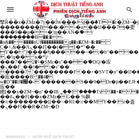
b�>j��)΄��!P�����ԫ��&���;�"k��B�
��������p�SVT�(w��ę��!j����
��x�;�-
m��@J����nQ+���պ��כ��7�Ma�jf��J��ͱ4j���Ѳ�
撆R��x�ZMz�7v��IW���/d��ٞ�Тז�c�ZM~�ji�� ߒ��sQz�����Ԡ��DW��3�De�n"��M�+/
��������B��:�-�u��IJ���7j�委
���9��p�=�'m��AN�ޭ�=/
��������B��:�-
�n&������nUf���������q��x�ZM~�
c��
Ϲ�+,&��Ὰܢ��F[��(�1�*"��
ϒ��"J����ԧ�����<�;�b"�� ���"j���
,�!q�� қ�*]/
���؝�2��7�SMc�s"���ޭ�DQ/�应
�ܢ��F_��!� :�s"��
����7`��������F��+�SVT�n"��IJ��
�应����B ��4�
w�D"��IJ�׭�-`������S��9�Dr�ji��EJ߅��gJ�
应��
矁[��x�ZM~�n"��IB؃��!'����Тѕ��+��(m��IK�ʭ�/|
��ϐܢ��F[��x�ZMz�G�� %嬩
�/c��������[[��<�RI:�:c��MΎ��:z�졾
�ܢ��F[��R�ZM~�D
HOMEPAGE
NGÔN NGỮ DỊCH THUẬT