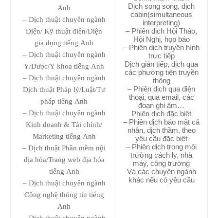
Dịch song song, dịch
Anh
cabin(simultaneous
– Dịch thuật chuyên ngành
interpreting)
– Phiên dịch Hội Thảo,
Điện/ Kỹ thuật điện/Điện
Hội Nghị, họp báo
gia dụng tiếng Anh
– Phiên dịch truyền hình
– Dịch thuật chuyên ngành
trực tiếp
Dịch gián tiếp, dịch qua
Y/Dược/Y khoa tiếng Anh
các phương tiện truyền
– Dịch thuật chuyên ngành
thông
– Phiên dịch qua điện
Dịch thuật Pháp lý/Luật/Tư
thoại, qua email, các
pháp tiếng Anh
đoạn ghi âm…
– Dịch thuật chuyên ngành
Phiên dịch đặc biệt
– Phiên dịch bảo mật cá
Kinh doanh & Tài chính/
nhân, dịch thầm, theo
Marketing tiếng Anh
yêu cầu đặc biệt
– Phiên dịch trong môi
– Dịch thuật Phần mềm nội
trường cách ly, nhà
địa hóa/Trang web địa hóa
máy, công trường
tiếng Anh
Và các chuyên ngành
khác nếu có yêu cầu
– Dịch thuật chuyên ngành
Công nghệ thông tin tiếng
Anh
– Dịch thuật chuyên ngành