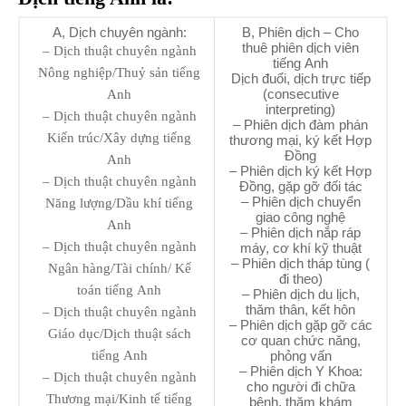
A, Dịch chuyên ngành:
B, Phiên dịch – Cho
thuê phiên dịch viên
– Dịch thuật chuyên ngành
tiếng Anh
Nông nghiệp/Thuỷ sản tiếng
Dịch đuổi, dịch trực tiếp
(consecutive
Anh
interpreting)
– Dịch thuật chuyên ngành
– Phiên dịch đàm phán
Kiến trúc/Xây dựng tiếng
thương mại, ký kết Hợp
Đồng
Anh
– Phiên dịch ký kết Hợp
– Dịch thuật chuyên ngành
Đồng, gặp gỡ đối tác
– Phiên dịch chuyển
Năng lượng/Dầu khí tiếng
giao công nghệ
Anh
– Phiên dịch nắp ráp
– Dịch thuật chuyên ngành
máy, cơ khí kỹ thuật
– Phiên dịch tháp tùng (
Ngân hàng/Tài chính/ Kế
đi theo)
toán tiếng Anh
– Phiên dịch du lịch,
thăm thân, kết hôn
– Dịch thuật chuyên ngành
– Phiên dịch gặp gỡ các
Giáo dục/Dịch thuật sách
cơ quan chức năng,
tiếng Anh
phỏng vấn
– Phiên dịch Y Khoa:
– Dịch thuật chuyên ngành
cho người đi chữa
Thương mại/Kinh tế tiếng
bệnh, thăm khám