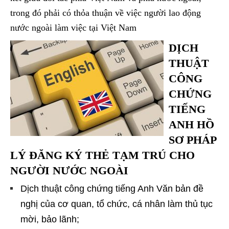
trong đó phải có thỏa thuận về việc người lao động
nước ngoài làm việc tại Việt Nam
DỊCH
THUẬT
CÔNG
CHỨNG
TIẾNG
ANH HỒ
SƠ PHÁP
LÝ ĐĂNG KÝ THẺ TẠM TRÚ CHO
NGƯỜI NƯỚC NGOÀI
Dịch thuật công chứng tiếng Anh Văn bản đề
nghị của cơ quan, tổ chức, cá nhân làm thủ tục
mời, bảo lãnh;