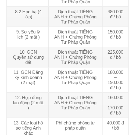
Tư Pháp Quận
8.2 Học bạ (4
Dịch thuật TIẾNG
480.000
lớp)
ANH + Chứng Phòng
đ / bộ
Tư Pháp Quận
9. Sơ yếu lý
Dịch thuật TIẾNG
150.000
lịch (2 mặt )
ANH + Chứng Phòng
đ / bộ
Tư Pháp Quận
10. GCN
Dịch thuật TIẾNG
225.000
Quyền sử dụng
ANH + Chứng Phòng
đ / bộ
đất
Tư Pháp Quận
11. GCN Đăng
Dịch thuật TIẾNG
180.000
ký kinh doanh
ANH + Chứng Phòng
–
(2 mặt)
Tư Pháp Quận
190.000
đ / bộ
12. Hợp đồng
Dịch thuật TIẾNG
160.000
lao động (2 mặt
ANH + Chứng Phòng
–
)
Tư Pháp Quận
170.000
đ / bộ
13. Các loại hồ
Phí chứng phòng tư
40.000 đ
sơ tiếng Anh
pháp quận
/ bộ
khác