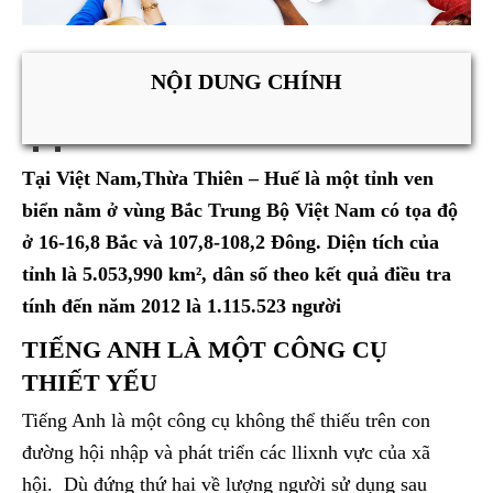
NỘI DUNG CHÍNH
Tại Việt Nam,Thừa Thiên – Huế là một tỉnh ven
biển nằm ở vùng Bắc Trung Bộ Việt Nam có tọa độ
ở 16-16,8 Bắc và 107,8-108,2 Đông. Diện tích của
tỉnh là 5.053,990 km², dân số theo kết quả điều tra
tính đến năm 2012 là 1.115.523 người
TIẾNG ANH LÀ MỘT CÔNG CỤ
THIẾT YẾU
Tiếng Anh là một công cụ không thể thiếu trên con
đường hội nhập và phát triển các llixnh vực của xã
hội. Dù đứng thứ hai về lượng người sử dụng sau