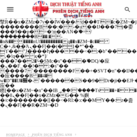
b�>j��)΄��!P�����ԫ��&���;�"k��B�
��������p�SVT�(w��ę��!j����
��x�;�-
m��@J����nQ+���պ��כ��7�Ma�jf��J��ͱ4j���Ѳ�
撆R��x�ZMz�7v��IW���/d��ٞ�Тז�c�ZM~�ji�� ߒ��sQz�����Ԡ��DW��3�De�n"��M�+/
��������B��:�-�u��IJ���7j�委
���9��p�=�'m��AN�ޭ�=/
��������B��:�-
�n&������nUf���������q��x�ZM~�
c��
Ϲ�+,&��Ὰܢ��F[��(�1�*"��
ϒ��"J����ԧ�����<�;�b"�� ���"j���
,�!q�� қ�*]/
���؝�2��7�SMc�s"���ޭ�DQ/�应
�ܢ��F_��!� :�s"��
����7`��������F��+�SVT�n"��IJ��
�应����B ��4�
w�D"��IJ�׭�-`������S��9�Dr�ji��EJ߅��gJ�
应��
矁[��x�ZM~�n"��IB؃��!'����Тѕ��+��(m��IK�ʭ�/|
��ϐܢ��F[��x�ZMz�G�� %嬩
�/c��������[[��<�RI:�:c��MΎ��:z�졾
�ܢ��F[��R�ZM~�D
HOMEPAGE
PHIÊN DỊCH TIẾNG ANH