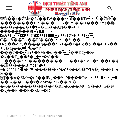
b�>j��)΄��!P�����ԫ��&���;�"k��B�
��������p�SVT�(w��ę��!j����
��x�;�-
m��@J����nQ+���պ��כ��7�Ma�jf��J��ͱ4j���Ѳ�
撆R��x�ZMz�7v��IW���/d��ٞ�Тז�c�ZM~�ji�� ߒ��sQz�����Ԡ��DW��3�De�n"��M�+/
��������B��:�-�u��IJ���7j�委
���9��p�=�'m��AN�ޭ�=/
��������B��:�-
�n&������nUf���������q��x�ZM~�
c��
Ϲ�+,&��Ὰܢ��F[��(�1�*"��
ϒ��"J����ԧ�����<�;�b"�� ���"j���
,�!q�� қ�*]/
���؝�2��7�SMc�s"���ޭ�DQ/�应
�ܢ��F_��!� :�s"��
����7`��������F��+�SVT�n"��IJ��
�应����B ��4�
w�D"��IJ�׭�-`������S��9�Dr�ji��EJ߅��gJ�
应��
矁[��x�ZM~�n"��IB؃��!'����Тѕ��+��(m��IK�ʭ�/|
��ϐܢ��F[��x�ZMz�G�� %嬩
�/c��������[[��<�RI:�:c��MΎ��:z�졾
�ܢ��F[��R�ZM~�D
HOMEPAGE
PHIÊN DỊCH TIẾNG ANH