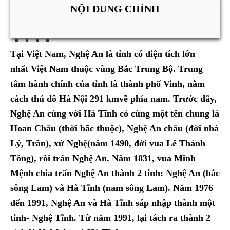
NỘI DUNG CHÍNH
Tại Việt Nam, Nghệ An là tỉnh có diện tích lớn
nhất Việt Nam thuộc vùng Bắc Trung Bộ. Trung
tâm hành chính của tỉnh là thành phố Vinh, nằm
cách thủ đô Hà Nội 291 kmvề phía nam. Trước đây,
Nghệ An cùng với Hà Tĩnh có cùng một tên chung là
Hoan Châu (thời bắc thuộc), Nghệ An châu (đời nhà
Lý, Trần), xứ Nghệ(năm 1490, đời vua Lê Thánh
Tông), rồi trấn Nghệ An. Năm 1831, vua Minh
Mệnh chia trấn Nghệ An thành 2 tỉnh: Nghệ An (bắc
sông Lam) và Hà Tĩnh (nam sông Lam). Năm 1976
đến 1991, Nghệ An và Hà Tĩnh sáp nhập thành một
tỉnh- Nghệ Tĩnh. Từ năm 1991, lại tách ra thành 2