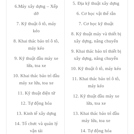
5. Địa kỹ thuật xây dựng
6.Máy xây dựng – Xếp
dỡ
6. Cơ học vật thể rắn
7. Kỹ thuật ô tô, máy
7. Cơ học kỹ thuật
kéo
8. Kỹ thuật máy và thiết bị
8. Khai thác bảo trì ô tô,
xây dựng, nâng chuyển
máy kéo
9. Khai thác bảo trì thiết bị
9. Kỹ thuật đầu máy xe
xây dựng, nâng chuyển
lửa, toa xe
10. Kỹ thuật ô tô, máy kéo
10. Khai thác bảo trì đầu
11. Khai thác bảo trì ô tô,
máy xe lửa, toa xe
máy kéo
11. Kỹ thuật điện tử
12. Kỹ thuật đầu máy xe
12. Tự động hóa
lửa, toa xe
13. Kinh tế xây dựng
13. Khai thác bảo trì đầu
máy lửa, toa xe
14. Tổ chưc và quản lý
vận tải
14. Tự động hóa