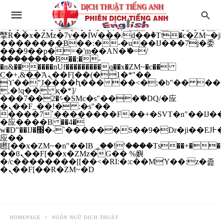
b�>j��)΄��!P�����ԫ��&���;�"k��B�
��������p�SVT�(w��ę��!j����
��x�;�-
m��@J����nQ+���պ��כ��7�Ma�jf��J��ͱ4j���Ѳ�
撆R��x�ZMz�7v��IW���/d��ٞ�Тז�c�ZM~�ji�� ߒ��sQz�����Ԡ��DW��3�De�n"��M�+/
��������B��:�-�u��IJ���7j�委
���9��p�=�'m��AN�ޭ�=/
��������B��:�-
�n&������nUf���������q��x�ZM~�
c��
Ϲ�+,&��Ὰܢ��F[��(�1�*"��
ϒ��"J����ԧ�����<�;�b"�� ���"j���
,�!q�� қ�*]/
���؝�2��7�SMc�s"���ޭ�DQ/�应
�ܢ��F_��!� :�s"��
����7`��������F��+�SVT�n"��IJ��
�应����B ��4�
w�D"��IJ�׭�-`������S��9�Dr�ji��EJ߅��gJ�
应��
矁[��x�ZM~�n"��IB؃��!'����Тѕ��+��(m��IK�ʭ�/|
��ϐܢ��F[��x�ZMz�G�� %嬩
�/c��������[[��<�RI:�:c��MΎ��:z�졾
�ܢ��F[��R�ZM~�D
HOMEPAGE
NGÔN NGỮ DỊCH THUẬT