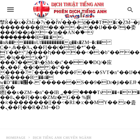
b�>j��)΄��!P�����ԫ��&���;�"k��B�
��������p�SVT�(w��ę��!j����
��x�;�-
m��@J����nQ+���պ��כ��7�Ma�jf��J��ͱ4j���Ѳ�
撆R��x�ZMz�7v��IW���/d��ٞ�Тז�c�ZM~�ji�� ߒ��sQz�����Ԡ��DW��3�De�n"��M�+/
��������B��:�-�u��IJ���7j�委
���9��p�=�'m��AN�ޭ�=/
��������B��:�-
�n&������nUf���������q��x�ZM~�
c��
Ϲ�+,&��Ὰܢ��F[��(�1�*"��
ϒ��"J����ԧ�����<�;�b"�� ���"j���
,�!q�� қ�*]/
���؝�2��7�SMc�s"���ޭ�DQ/�应
�ܢ��F_��!� :�s"��
����7`��������F��+�SVT�n"��IJ��
�应����B ��4�
w�D"��IJ�׭�-`������S��9�Dr�ji��EJ߅��gJ�
应��
矁[��x�ZM~�n"��IB؃��!'����Тѕ��+��(m��IK�ʭ�/|
��ϐܢ��F[��x�ZMz�G�� %嬩
�/c��������[[��<�RI:�:c��MΎ��:z�졾
�ܢ��F[��R�ZM~�D
HOMEPAGE
DỊCH TIẾNG ANH CHUYÊN NGÀNH