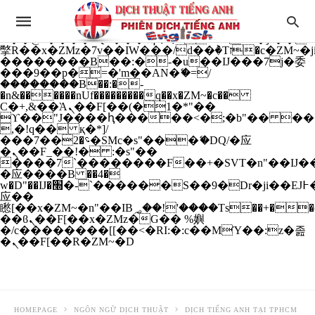
b�>j��)΄��!P�����ԫ��&���;�"k��B�
��������p�SVT�(w��ę��!j����
��x�;�-
m��@J����nQ+���պ��כ��7�Ma�jf��J��ͱ4j���Ѳ�
撆R��x�ZMz�7v��IW���/d��ٞ�Тז�c�ZM~�ji�� ߒ��sQz�����Ԡ��DW��3�De�n"��M�+/
��������B��:�-�u��IJ���7j�委
���9��p�=�'m��AN�ޭ�=/
��������B��:�-
�n&������nUf���������q��x�ZM~�
c��
Ϲ�+,&��Ὰܢ��F[��(�1�*"��
ϒ��"J����ԧ�����<�;�b"�� ���"j���
,�!q�� қ�*]/
���؝�2��7�SMc�s"���ޭ�DQ/�应
�ܢ��F_��!� :�s"��
����7`��������F��+�SVT�n"��IJ��
�应����B ��4�
w�D"��IJ�׭�-`������S��9�Dr�ji��EJ߅��gJ�
应��
矁[��x�ZM~�n"��IB؃��!'����Тѕ��+��(m��IK�ʭ�/|
��ϐܢ��F[��x�ZMz�G�� %嬩
�/c��������[[��<�RI:�:c��MΎ��:z�졾
�ܢ��F[��R�ZM~�D
HOMEPAGE
NGÔN NGỮ DỊCH THUẬT
DỊCH TIẾNG ANH TẠI TPHCM