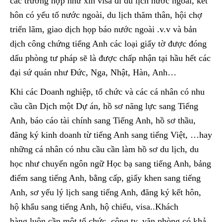
các trường hợp như xin visa đi du lịch nước ngoài, kết
hôn có yếu tố nước ngoài, du lịch thăm thân, hội chợ
triển lãm, giao dịch họp báo nước ngoài .v.v và bản
dịch công chứng tiếng Anh các loại giấy tờ được đóng
dấu phòng tư pháp sẽ là được chấp nhận tại hầu hết các
đại sứ quán như Đức, Nga, Nhật, Hàn, Anh…
Khi các Doanh nghiệp, tổ chức và các cá nhân có nhu
cầu cần Dịch một Dự án, hồ sơ năng lực sang Tiếng
Anh, báo cáo tài chính sang Tiếng Anh, hồ sơ thầu,
đăng ký kinh doanh từ tiếng Anh sang tiếng Việt
,
…hay
những cá nhân có nhu cầu cần làm hồ sơ du lịch, du
học như chuyển ngôn ngữ Học bạ sang tiếng Anh, bảng
điểm sang tiếng Anh, bằng cấp, giấy khen sang tiếng
Anh, sơ yếu lý lịch sang tiếng Anh, đăng ký kết hôn,
hộ khẩu sang tiếng Anh, hộ chiếu, visa..Khách
hàng luôn cần một tổ chức, công ty, văn phòng có khả