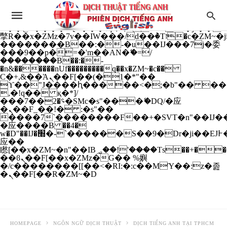
b�>j��)΄��!P�����ԫ��&���;�"k��B�
��������p�SVT�(w��ę��!j����
��x�;�-
m��@J����nQ+���պ��כ��7�Ma�jf��J��ͱ4j���Ѳ�
撆R��x�ZMz�7v��IW���/d��ٞ�Тז�c�ZM~�ji�� ߒ��sQz�����Ԡ��DW��3�De�n"��M�+/
��������B��:�-�u��IJ���7j�委
���9��p�=�'m��AN�ޭ�=/
��������B��:�-
�n&������nUf���������q��x�ZM~�
c��
Ϲ�+,&��Ὰܢ��F[��(�1�*"��
ϒ��"J����ԧ�����<�;�b"�� ���"j���
,�!q�� қ�*]/
���؝�2��7�SMc�s"���ޭ�DQ/�应
�ܢ��F_��!� :�s"��
����7`��������F��+�SVT�n"��IJ��
�应����B ��4�
w�D"��IJ�׭�-`������S��9�Dr�ji��EJ߅��gJ�
应��
矁[��x�ZM~�n"��IB؃��!'����Тѕ��+��(m��IK�ʭ�/|
��ϐܢ��F[��x�ZMz�G�� %嬩
�/c��������[[��<�RI:�:c��MΎ��:z�졾
�ܢ��F[��R�ZM~�D
HOMEPAGE
NGÔN NGỮ DỊCH THUẬT
DỊCH TIẾNG ANH TẠI TPHCM