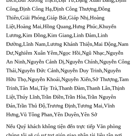
Công,Định Công Hạ,Định Công Thượng,Đông
Thiên,Giải Phóng,Giáp Bát,Giáp Nhị,Hoàng
Liệt,Hoàng Mai,Hồng Quang,Hưng Phúc,Khuyến
Lương,Kim Đồng,Kim Giang,Linh Đàm,Linh
Đường,Lĩnh Nam,Lương Khánh Thiện,Mai Động,Nam
Dư,Nghiêm Xuân Yêm,Ngọc Hồi,Ngũ Nhạc,Nguyễn
An Ninh,Nguyễn Cảnh Dị,Nguyễn Chính,Nguyễn Công
Thái,Nguyễn Đức Cảnh,Nguyễn Duy Trinh,Nguyễn
Hữu Thọ,Nguyễn Khoái,Nguyễn Xiển,Sở Thượng,Tam
Trinh,Tân Mai,Tây Trà,Thanh Đàm,Thanh Lân,Thịnh
Liệt,Thúy Lĩnh,Trần Điền,Trần Hòa,Trần Nguyên
Đán,Trần Thủ Độ,Trương Định,Tương Mai,Vĩnh
Hưng,Vũ Tông Phan,Yên Duyên,Yên Sở
Nếu Quý khách không tiện đến trực tiếp Văn phòng
chúng tôi sẽ có sự trợ giúp giao nhận tài liệu tận nơi