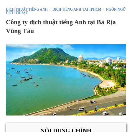
DỊCH THUẬT TIẾNG ANH
DỊCH TIẾNG ANH TẠI TPHCM
NGÔN NGỮ
DỊCH THUẬT
Công ty dịch thuật tiếng Anh tại Bà Rịa
Vũng Tàu
NỘI DUNG CHÍNH