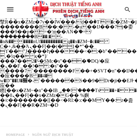
b�>j��)΄��!P�����ԫ��&���;�"k��B�
��������p�SVT�(w��ę��!j����
��x�;�-
m��@J����nQ+���պ��כ��7�Ma�jf��J��ͱ4j���Ѳ�
撆R��x�ZMz�7v��IW���/d��ٞ�Тז�c�ZM~�ji�� ߒ��sQz�����Ԡ��DW��3�De�n"��M�+/
��������B��:�-�u��IJ���7j�委
���9��p�=�'m��AN�ޭ�=/
��������B��:�-
�n&������nUf���������q��x�ZM~�
c��
Ϲ�+,&��Ὰܢ��F[��(�1�*"��
ϒ��"J����ԧ�����<�;�b"�� ���"j���
,�!q�� қ�*]/
���؝�2��7�SMc�s"���ޭ�DQ/�应
�ܢ��F_��!� :�s"��
����7`��������F��+�SVT�n"��IJ��
�应����B ��4�
w�D"��IJ�׭�-`������S��9�Dr�ji��EJ߅��gJ�
应��
矁[��x�ZM~�n"��IB؃��!'����Тѕ��+��(m��IK�ʭ�/|
��ϐܢ��F[��x�ZMz�G�� %嬩
�/c��������[[��<�RI:�:c��MΎ��:z�졾
�ܢ��F[��R�ZM~�D
HOMEPAGE
NGÔN NGỮ DỊCH THUẬT